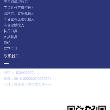
丰台圆成型拉刀
丰台各种方成型拉刀
四六方、异型孔拉刀
丰台空调压缩机拉刀
丰台键槽拉刀
挤压刀具
各类检具
齿轮
其它工具
联系我们
电话：
15399350574
传真：
0916-2222303/2222301
地址：
陕西省汉中市汉宝路一号
扫码咨询