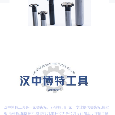
汉中博特工具是一家搓齿板、花键拉刀厂家，专业提供搓齿板,搓丝
板,油槽板,花键拉刀,成型拉刀,非标拉刀等拉刀设计加工，详情了解